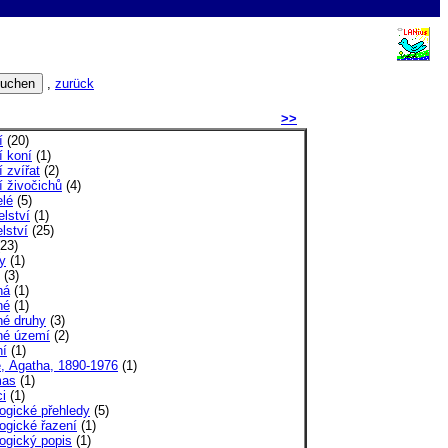
,
zurück
>>
í
(20)
í koní
(1)
 zvířat
(2)
í živočichů
(4)
elé
(5)
lství
(1)
lství
(25)
23)
y
(1)
(3)
ná
(1)
né
(1)
né druhy
(3)
né území
(2)
ní
(1)
e, Agatha, 1890-1976
(1)
mas
(1)
i
(1)
ogické přehledy
(5)
ogické řazení
(1)
ogický popis
(1)