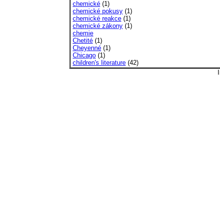
chemické
(1)
chemické pokusy
(1)
chemické reakce
(1)
chemické zákony
(1)
chemie
Chetité
(1)
Cheyenné
(1)
Chicago
(1)
children's literature
(42)