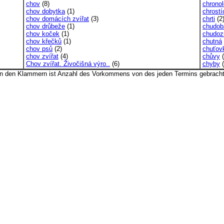
chov
(8)
chronol
chov dobytka
(1)
chrostí
chov domácích zvířat
(3)
chrti
(2
chov drůbeže
(1)
chudob
chov koček
(1)
chudoz
chov křečků
(1)
chutná
chov psů
(2)
chuťov
chov zvířat
(4)
chůvy
(
Chov zvířat. Živočišná výro..
(6)
chyby
(
In den Klammern ist Anzahl des Vorkommens von des jeden Termins gebracht