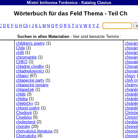
Místní knihovna Tvrdonice
-
Katalog
Clavius
Wörterbuch für das Feld Thema - Teil Ch
C
D
E
F
G
H
Ch
I
J
K
L
M
N
O
P
Q
R
S
T
U
V
W
X
Y
Z
,
Suchen in allen Materialien
-
hier sind benutzte Termini :
children's poetry
(1)
chován
Chile
(1)
chován
chilli
(1)
chování
chiromantie
(1)
chován
CHKO
(1)
chovat
chladné chodby
(1)
Chovate
chladnokrevníci
(1)
chovate
chlapci
(67)
chovy
(
chlapecké party
(1)
chrĂˇm
chlapecké romány
chrámy
chlapeček
(1)
chráně
chléb
(3)
chráně
chleba
(1)
chráně
chlebíčky
(1)
chráně
chlorid sodný
(1)
chráně
Chodové
(1)
Christi
Chodsko
(5)
Christ
cholesterol
(2)
chrobác
choroby
(20)
chronol
chorvatská literatura
(1)
chronol
Chorvatsko
(4)
chronol