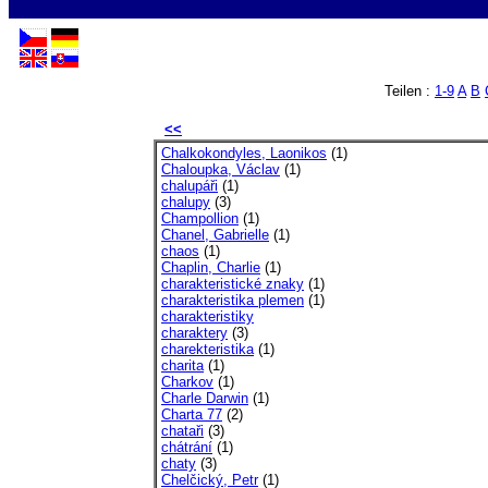
Teilen :
1-9
A
B
<<
Chalkokondyles, Laonikos
(1)
Chaloupka, Václav
(1)
chalupáři
(1)
chalupy
(3)
Champollion
(1)
Chanel, Gabrielle
(1)
chaos
(1)
Chaplin, Charlie
(1)
charakteristické znaky
(1)
charakteristika plemen
(1)
charakteristiky
charaktery
(3)
charekteristika
(1)
charita
(1)
Charkov
(1)
Charle Darwin
(1)
Charta 77
(2)
chataři
(3)
chátrání
(1)
chaty
(3)
Chelčický, Petr
(1)