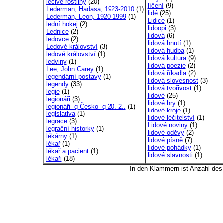
léčivé rostliny
(20)
líčení
(9)
Lederman, Hadasa, 1923-2010
(1)
lidé
(25)
Lederman, Leon, 1920-1999
(1)
Lidice
(1)
lední hokej
(2)
lidoopi
(3)
Lednice
(2)
lidová
(6)
ledovce
(2)
lidová hnutí
(1)
Ledové království
(3)
lidová hudba
(1)
ledové království
(1)
lidová kultura
(9)
ledviny
(1)
lidová poezie
(2)
Lee, John Carey
(1)
lidová říkadla
(2)
legendární postavy
(1)
lidová slovesnost
(3)
legendy
(33)
lidová tvořivost
(1)
legie
(1)
lidové
(25)
legionáři
(3)
lidové hry
(1)
legionáři -q Česko -q 20.-2..
(1)
lidové kroje
(1)
legislativa
(1)
lidové léčitelství
(1)
legrace
(3)
Lidové noviny
(1)
legrační historky
(1)
lidové oděvy
(2)
lékárny
(1)
lidové písně
(7)
lékař
(1)
lidové pohádky
(1)
lékař a pacient
(1)
lidové slavnosti
(1)
lékaři
(18)
In den Klammern ist Anzahl de