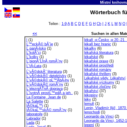
Místní knihovn
Wörterbuch fü
Teilen :
1-9
A
B
C
D
E
F
G
H
Ch
I
J
K
L
M
N
O
<<
Suchen in allen Mate
l
(1)
lékaři -q Česko -q 20.-21..
Ĺ™eckĂ© bĂˇje
(1)
lékaři bez hranic
(1)
Ĺ panÄ›lsko
(1)
lékařky
(6)
ĹˇkolĂˇci
(1)
lékařská literatura
(1)
Ĺˇkolky
(1)
lékařské
(5)
ĹˇpionĂˇĹľnĂ­ romĂˇny
(1)
lékařské praxe
(1)
lékařské prostředí
ĹˇtÄ›Ĺata
(1)
lékařské romány
ĹˇvĂ©dskĂˇ literatura
(3)
lékařské thrillery
(3)
ĹˇvĂ©dskĂ© detektivky
(1)
Lékařské vědy. Lékařství
ĹˇvĂ©dskĂ© pĹ™Ă­bÄ›hy
(1)
lékařské výzkumy
(1)
ĹˇvĂ©dskĂ© romĂˇny
(1)
lékařské zločiny
(1)
Ĺ˝elezniÄŤnĂ­ doprava
(1)
lékařství
(37)
Ĺ˝ivotnĂ­ prostĹ™edĂ­ a jeh..
(1)
lékopisy
(1)
La Fontaine, Jean de
(1)
léky
(2)
La Salette
(1)
lemuři
(1)
lĂ©kaĹ™i
(1)
Lenin, Vladimír Iljič, 1870.
lĂ©kaĹ™skĂ© romĂˇny
(1)
lenochodi
(1)
laboratoře
(1)
Leonardo da Vinci
(2)
Labrador
(1)
Leonardo da Vinci, 1452-
Lada
(1)
lepení
(1)
Lada, Josef
(5)