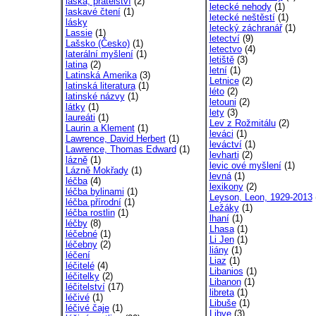
láska, přátelství
(2)
letecké nehody
(1)
laskavé čtení
(1)
letecké neštěstí
(1)
lásky
letecký záchranář
(1)
Lassie
(1)
letectví
(9)
Lašsko (Česko)
(1)
letectvo
(4)
laterální myšlení
(1)
letiště
(3)
latina
(2)
letní
(1)
Latinská Amerika
(3)
Letnice
(2)
latinská literatura
(1)
léto
(2)
latinské názvy
(1)
letouni
(2)
látky
(1)
lety
(3)
laureáti
(1)
Lev z Rožmitálu
(2)
Laurin a Klement
(1)
leváci
(1)
Lawrence, David Herbert
(1)
leváctví
(1)
Lawrence, Thomas Edward
(1)
levharti
(2)
lázně
(1)
levic ové myšlení
(1)
Lázně Mokřady
(1)
levná
(1)
léčba
(4)
lexikony
(2)
léčba bylinami
(1)
Leyson, Leon, 1929-2013
léčba přírodní
(1)
Ležáky
(1)
léčba rostlin
(1)
lhaní
(1)
léčby
(8)
Lhasa
(1)
léčebné
(1)
Li Jen
(1)
léčebny
(2)
liány
(1)
léčení
Liaz
(1)
léčitelé
(4)
Libanios
(1)
léčitelky
(2)
Libanon
(1)
léčitelství
(17)
libreta
(1)
léčivé
(1)
Libuše
(1)
léčivé čaje
(1)
Libye
(3)