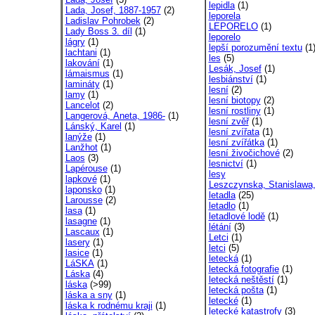
lepidla
(1)
Lada, Josef, 1887-1957
(2)
leporela
Ladislav Pohrobek
(2)
LEPORELO
(1)
Lady Boss 3. díl
(1)
leporelo
lágry
(1)
lepší porozumění textu
(1
lachtani
(1)
les
(5)
lakování
(1)
Lesák, Josef
(1)
lámaismus
(1)
lesbiánství
(1)
lamináty
(1)
lesní
(2)
lamy
(1)
lesní biotopy
(2)
Lancelot
(2)
lesní rostliny
(1)
Langerová, Aneta, 1986-
(1)
lesní zvěř
(1)
Lánský, Karel
(1)
lesní zvířata
(1)
lanýže
(1)
lesní zvířátka
(1)
Lanžhot
(1)
lesní živočichové
(2)
Laos
(3)
lesnictví
(1)
Lapérouse
(1)
lesy
lapkové
(1)
Leszczynska, Stanislawa,
laponsko
(1)
letadla
(25)
Larousse
(2)
letadlo
(1)
lasa
(1)
letadlové lodě
(1)
lasagne
(1)
létání
(3)
Lascaux
(1)
Letci
(1)
lasery
(1)
letci
(5)
lasice
(1)
letecká
(1)
LáSKA
(1)
letecká fotografie
(1)
Láska
(4)
letecká neštěstí
(1)
láska
(>99)
letecká pošta
(1)
láska a sny
(1)
letecké
(1)
láska k rodnému kraji
(1)
letecké katastrofy
(3)