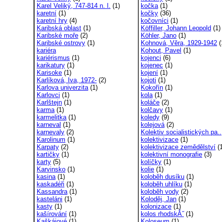
Karel Veliký, 747-814 n. l.
(1)
kočka
(1)
karetní
(1)
kočky
(36)
karetní hry
(4)
kočovníci
(1)
Karibská oblast
(1)
Köffiller, Johann Leopold
(1)
Karibské moře
(2)
Köhler, Jano
(1)
Karibské ostrovy
(1)
Kohnová, Věra, 1929-1942
(
kariéra
Kohout, Pavel
(1)
kariérismus
(1)
kojenci
(6)
karikatury
(1)
kojenec
(1)
Karisoke
(1)
kojení
(1)
Karlíková, Iva, 1972-
(2)
kojoti
(1)
Karlova univerzita
(1)
Kokořín
(1)
Karlovci
(1)
kola
(1)
Karlštejn
(1)
koláče
(2)
karma
(1)
kolčavy
(1)
karmelitka
(1)
koledy
(9)
karneval
(1)
kolejová
(2)
karnevaly
(2)
Kolektiv socialistických pa..
Karolinum
(1)
kolektivizace
(1)
Karpaty
(2)
kolektivizace zemědělství
(1
kartičky
(1)
kolektivní monografie
(3)
karty
(5)
kolíčky
(1)
Karvinsko
(1)
kolie
(1)
kasina
(1)
koloběh dusíku
(1)
kaskadéři
(1)
koloběh uhlíku
(1)
Kassandra
(1)
koloběh vody
(2)
kasteláni
(1)
Koloděj, Jan
(1)
kasty
(1)
kolonizace
(1)
kašírování
(1)
kolos rhodskĂ˝
(1)
Kaškájové
(1)
Koloseum
(1)