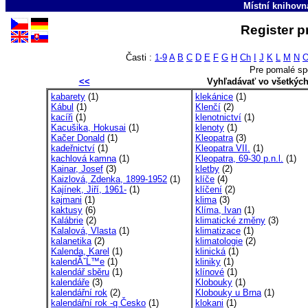
Místní knihovn
Register p
Časti :
1-9
A
B
C
D
E
F
G
H
Ch
I
J
K
L
M
N
Pre pomalé sp
<<
Vyhľadávať vo všetkýc
kabarety
(1)
klekánice
(1)
Kábul
(1)
Klenčí
(2)
kacíři
(1)
klenotnictví
(1)
Kacušika, Hokusai
(1)
klenoty
(1)
Kačer Donald
(1)
Kleopatra
(3)
kadeřnictví
(1)
Kleopatra VII.
(1)
kachlová kamna
(1)
Kleopatra, 69-30 p.n.l.
(1)
Kainar, Josef
(3)
kletby
(2)
Kaizlová, Zdenka, 1899-1952
(1)
klíče
(4)
Kajínek, Jiří, 1961-
(1)
klíčení
(2)
kajmani
(1)
klima
(3)
kaktusy
(6)
Klíma, Ivan
(1)
Kalábrie
(2)
klimatické změny
(3)
Kalalová, Vlasta
(1)
klimatizace
(1)
kalanetika
(2)
klimatologie
(2)
Kalenda, Karel
(1)
klinická
(1)
kalendĂˇĹ™e
(1)
kliniky
(1)
kalendář sběru
(1)
klínové
(1)
kalendáře
(3)
Klobouky
(1)
kalendářní rok
(2)
Klobouky u Brna
(1)
kalendářní rok -q Česko
(1)
klokani
(1)