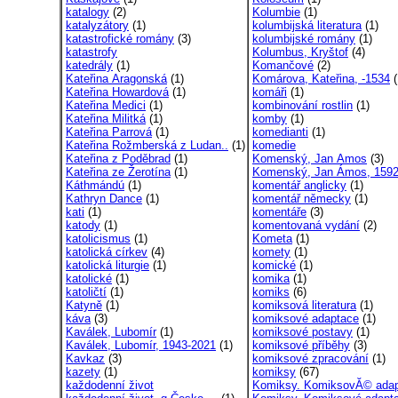
katalogy
(2)
Kolumbie
(1)
katalyzátory
(1)
kolumbijská literatura
(1)
katastrofické romány
(3)
kolumbijské romány
(1)
katastrofy
Kolumbus, Kryštof
(4)
katedrály
(1)
Komančové
(2)
Kateřina Aragonská
(1)
Komárova, Kateřina, -1534
(
Kateřina Howardová
(1)
komáři
(1)
Kateřina Medici
(1)
kombinování rostlin
(1)
Kateřina Militká
(1)
komby
(1)
Kateřina Parrová
(1)
komedianti
(1)
Kateřina Rožmberská z Ludan..
(1)
komedie
Kateřina z Poděbrad
(1)
Komenský, Jan Amos
(3)
Kateřina ze Žerotína
(1)
Komenský, Jan Ámos, 1592
Káthmándú
(1)
komentář anglicky
(1)
Kathryn Dance
(1)
komentář německy
(1)
kati
(1)
komentáře
(3)
katody
(1)
komentovaná vydání
(2)
katolicismus
(1)
Kometa
(1)
katolická církev
(4)
komety
(1)
katolická liturgie
(1)
komické
(1)
katolické
(1)
komika
(1)
katoličtí
(1)
komiks
(6)
Katyně
(1)
komiksová literatura
(1)
káva
(3)
komiksové adaptace
(1)
Kaválek, Lubomír
(1)
komiksové postavy
(1)
Kaválek, Lubomír, 1943-2021
(1)
komiksové příběhy
(3)
Kavkaz
(3)
komiksové zpracování
(1)
kazety
(1)
komiksy
(67)
každodenní život
Komiksy. KomiksovĂ© ada