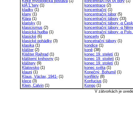
Kirké mytologická postava
(1)
koncentraÄŤnĂ­ tĂˇbory
(1)
klĂˇĹˇtery
(1)
koncentrace
(2)
kladky
(1)
koncentrační
(1)
klany
(1)
koncentrační tábor
(5)
Klára
(1)
koncentrační tábory
(33)
klarisky
(1)
koncentrační tábory -q Česk
klasicismus
(2)
koncentrační tábory -q Něme
klasická hudba
(1)
koncentrační tábory -q Pols.
klasické
(6)
koncerty
(2)
klasické pohádky
(3)
koncetrační tábory
(1)
klasika
(1)
kondice
(1)
klášter
(2)
koně
(38)
Klášter Rajhrad
(1)
konec 19. steletí
(1)
klášterní knihovny
(1)
konec 19. stoiletí
(1)
kláštery
(9)
konec 19. století
(1)
Klatovsko
(1)
konec světa
(1)
klauni
(1)
Konečný, Bohumil
(1)
Klaus, Václav, 1941-
(1)
konflikty
(8)
klece
(3)
Konfucius
(1)
Klein, Calvin
(1)
Kongo
(1)
V zátvorkách je uved