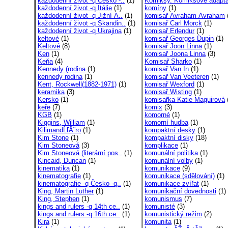
každodenní život -q Česko -..
(1)
Komiksy. Komiksové adapt
každodenní život -q Itálie
(1)
komíny
(1)
každodenní život -q Jižní A..
(1)
komisař Avraham Avraham
každodenní život -q Skandin..
(1)
komisař Carl Morck
(1)
každodenní život -q Ukrajina
(1)
komisař Erlendur
(1)
keltové
(1)
komisař Georges Dupin
(1)
Keltové
(8)
komisař Joon Linna
(1)
Ken
(1)
komisař Joona Linna
(3)
Keňa
(4)
Komisař Sharko
(1)
Kennedy (rodina
(1)
komisař Van In
(1)
kennedy rodina
(1)
komisař Van Veeteren
(1)
Kent, Rockwell(1882-1971)
(1)
komisař Wexford
(1)
keramika
(3)
komisař Wisting
(1)
Kersko
(1)
komisařka Katie Maguirová
keře
(7)
komix
(3)
KGB
(1)
komorné
(1)
Kiggins, William
(1)
komorní hudba
(1)
KilimandĹľĂˇro
(1)
kompaktní desky
(1)
Kim Stone
(1)
kompaktní disky
(18)
Kim Stoneová
(3)
komplikace
(1)
Kim Stoneová (literární pos..
(1)
komunální politika
(1)
Kincaid, Duncan
(1)
komunální volby
(1)
kinematika
(1)
komunikace
(9)
kinematografie
(1)
komunikace (sdělování)
(1)
kinematografie -q Česko -q..
(1)
komunikace zvířat
(1)
King, Martin Luther
(1)
komunikační dovednosti
(1)
King, Stephen
(1)
komunismus
(7)
kings and rulers -q 14th ce..
(1)
komunisté
(3)
kings and rulers -q 16th ce..
(1)
komunistický režim
(2)
Kira
(1)
komunita
(1)