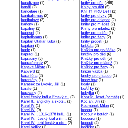
kanalizace
(1)
knihy pro děti
(>99)
kanáři
(2)
Knihy pro děti
(5)
kanceláře
(1)
KNIHY PRO DěTI
(1)
kanibalismus
(2)
knihy pro dívky
(3)
kanibalové
(2)
knihy pro chlapce
(2)
kaňony
(1)
knihy pro mládež
(7)
kapaliny
(1)
Knihy pro mládež
(1)
kapesní
(2)
knihy pro rodiče
(1)
kapitalismus
(1)
knihy pro ženy
(2)
kapitán Otakar Kuba
(1)
knihy proděti
(1)
kapitáni
(1)
knížata
(2)
kaple
(1)
Knížka pro prvňáčka
(2)
kapradí
(1)
knížky pro děti
(6)
kapradiny
(3)
Knížky pro děti
(5)
kapraďorosty
(2)
Knížky pro mládež
(2)
Kapské Město
(1)
Knížky pro ženy
(2)
Kapverd
(1)
knižní vazba
(1)
karanténa
(2)
knohy pro chlapce
(1)
karantény
(1)
know-how
(1)
Karásek ze Lvovic, Jiří
(1)
koaly
(1)
karate
(1)
koÄŤky
(2)
karavany
(2)
kobylka
(1)
Karel český král a římský c..
(2)
Kobzík, Josef (primáš)
(1)
Karel II., anglický a skots..
(1)
Kocián, Jiří
(1)
Karel IV
(1)
Kocmánek Milan
(1)
Karel IV.
(9)
kocour
(1)
Karel IV. , 1316-1378 král..
(1)
Kocour v botách
(1)
Karel IV., český král a řím..
(1)
kocourci
(1)
Karel IV., král český a cís..
(2)
kocouři
(4)
Karel Veliký
(1)
kočičky
(2)