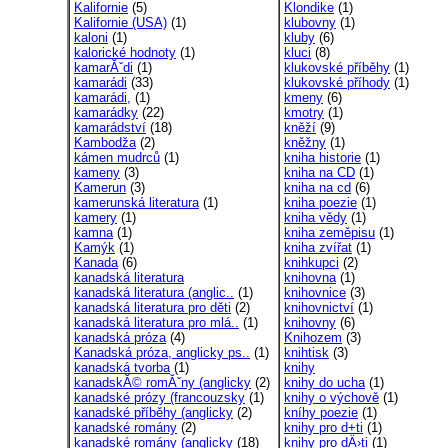
Kalifornie
(5)
Klondike
(1)
Kalifornie (USA)
(1)
klubovny
(1)
kaloni
(1)
kluby
(6)
kalorické hodnoty
(1)
kluci
(8)
kamarĂˇdi
(1)
klukovské příběhy
(1)
kamarádi
(33)
klukovské příhody
(1)
kamarádi,
(1)
kmeny
(6)
kamarádky
(22)
kmotry
(1)
kamarádství
(18)
kněží
(9)
Kambodža
(2)
kněžny
(1)
kámen mudrců
(1)
kniha historie
(1)
kameny
(3)
kniha na CD
(1)
Kamerun
(3)
kniha na cd
(6)
kamerunská literatura
(1)
kniha poezie
(1)
kamery
(1)
kniha vědy
(1)
kamna
(1)
kniha zeměpisu
(1)
Kamýk
(1)
kniha zvířat
(1)
Kanada
(6)
knihkupci
(2)
kanadská literatura
knihovna
(1)
kanadská literatura (anglic..
(1)
knihovnice
(3)
kanadská literatura pro děti
(2)
knihovnictví
(1)
kanadská literatura pro mlá..
(1)
knihovny
(6)
kanadská próza
(4)
Knihozem
(3)
Kanadská próza, anglicky ps..
(1)
knihtisk
(3)
kanadská tvorba
(1)
knihy
kanadskĂ© romĂˇny (anglicky
(2)
knihy do ucha
(1)
kanadské prózy (francouzsky
(1)
knihy o výchově
(1)
kanadské příběhy (anglicky
(2)
kníhy poezie
(1)
kanadské romány
(2)
knihy pro d+ti
(1)
kanadské romány (anglicky
(18)
knihy pro dÄ›ti
(1)